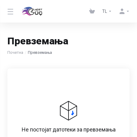
TL
Превземања
Почетна
Превземања
Не постојат датотеки за превземања