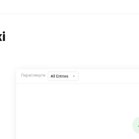
і
Переглянути
All Entries