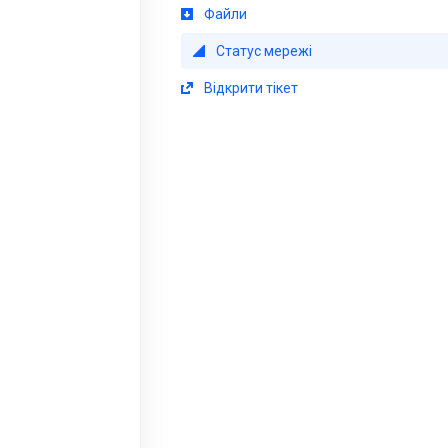
Файли
Статус мережі
Відкрити тікет